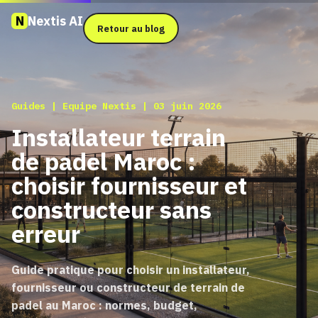
N
Nextis AI
Retour au blog
Guides |
Equipe Nextis
| 03 juin 2026
Installateur terrain
de padel Maroc :
choisir fournisseur et
constructeur sans
erreur
Guide pratique pour choisir un installateur,
fournisseur ou constructeur de terrain de
padel au Maroc : normes, budget,