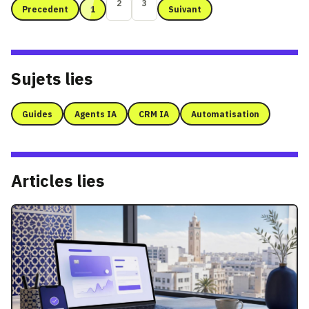
2
3
Precedent
1
Suivant
Sujets lies
Guides
Agents IA
CRM IA
Automatisation
Articles lies