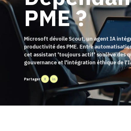
PME ?
Microsoft dévoile Scout, un agent IA intég
productivité des PME. Entre automatisation
cet assistant 'toujours actif' soulève des q
gouvernance et l'intégration éthique de l'I
Partager
X
in