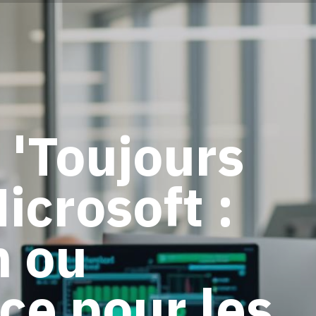
 'Toujours
icrosoft :
n ou
e pour les