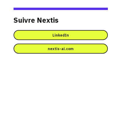
Suivre Nextis
LinkedIn
nextis-ai.com