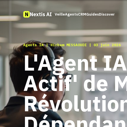
N
Nextis AI
Veille
Agents
CRM
Guides
Discover
Agents IA |
Hicham MESSAOUDI
| 03 juin 2026
L'Agent IA
Actif' de M
Révolutio
Dépendanc