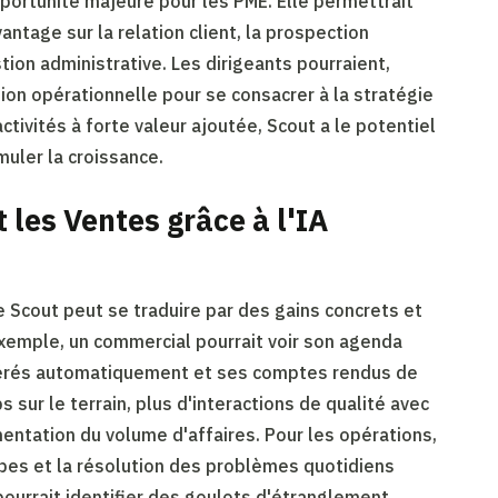
ortunité majeure pour les PME. Elle permettrait
tage sur la relation client, la prospection
stion administrative. Les dirigeants pourraient,
tion opérationnelle pour se consacrer à la stratégie
activités à forte valeur ajoutée, Scout a le potentiel
muler la croissance.
 les Ventes grâce à l'IA
 Scout peut se traduire par des gains concrets et
xemple, un commercial pourrait voir son agenda
gérés automatiquement et ses comptes rendus de
 sur le terrain, plus d'interactions de qualité avec
gmentation du volume d'affaires. Pour les opérations,
ipes et la résolution des problèmes quotidiens
pourrait identifier des goulots d'étranglement,